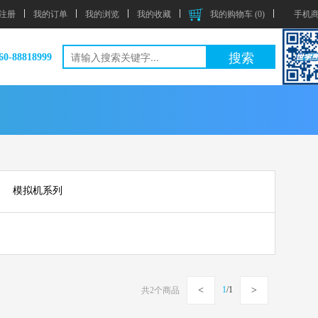
注册
我的订单
我的浏览
我的收藏
我的购物车 (
0
)
手机
搜索
60-88818999
模拟机系列
<
1
/
1
>
共
2
个商品