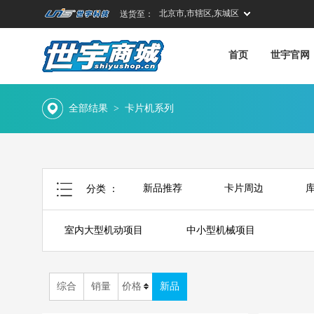
北京市,市辖区,东城区
送货至：
首页
世宇官网
全部结果
>
卡片机系列
新品推荐
卡片周边
分类 ：
礼品机系列
儿童机系列
室内大型机动项目
中小型机械项目
综合
销量
价格
新品